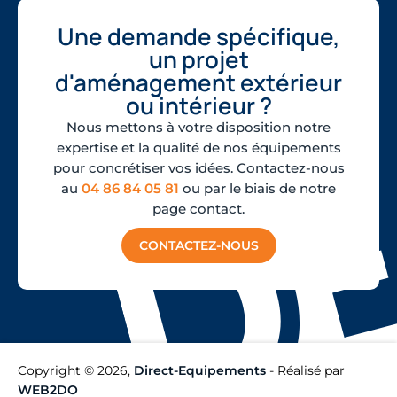
en intérieur et en extérieur sous abri. Il n'est
pas recommandé de l'exposer directement aux
Une demande spécifique,
intempéries.
un projet
Quelle hauteur choisir selon
d'aménagement extérieur
mon événement ?
ou intérieur ?
20 à 40 cm conviennent pour une conférence
Nous mettons à votre disposition notre
ou animation scolaire. 60 à 80 cm sont adaptés
expertise et la qualité de nos équipements
à un spectacle ou concert. 100 cm est
pour concrétiser vos idées. Contactez-nous
recommandé pour les grandes salles
au
04 86 84 05 81
ou par le biais de notre
nécessitant une bonne visibilité du public.
Quelle est la charge maximale de
page contact.
ce plancher de scène ?
CONTACTEZ-NOUS
750 kg/m², ce qui permet d'accueillir
simultanément des intervenants et du matériel
technique lourd sur le plateau.
Copyright © 2026,
Direct-Equipements
- Réalisé par
WEB2DO