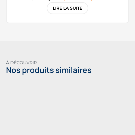
bal
que nous proposons. Sa spécificité réside
LIRE LA SUITE
dans son système d’ajustement via une
poignée située sous le châssis
, permettant de
modifier la hauteur sans retourner le plateau.
Ce praticable de scène offre 7 niveaux de
réglage, de 20 à 100 cm. Des
vérins de mise à
niveau
assurent une parfaite stabilité, facilitant
l’installation et l’adaptation à chaque
configuration d’événement.
À DÉCOUVRIR
Plancher de scène robuste en
Nos produits similaires
aluminium et bois multiplis
Le plateau de ce plancher de scène est réalisé
en bois multiplis de 18 mm avec une surface
antidérapante, garantissant la sécurité des
intervenants. La structure repose sur un cadre
en aluminium à double rainurage, permettant
un assemblage rapide des modules et la
fixation d’accessoires. Ce praticable de scène
offre une résistance de 750 kg/m² et bénéficie