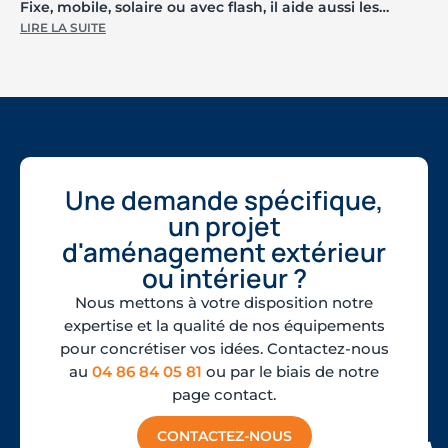
Fixe, mobile, solaire ou avec flash, il aide aussi les
collectivités à analyser les comportements et à choisir
LIRE LA SUITE
une solution adaptée.
Une demande spécifique,
un projet
d'aménagement extérieur
ou intérieur ?
Nous mettons à votre disposition notre
expertise et la qualité de nos équipements
pour concrétiser vos idées. Contactez-nous
au
04 86 84 05 81
ou par le biais de notre
page contact.
CONTACTEZ-NOUS