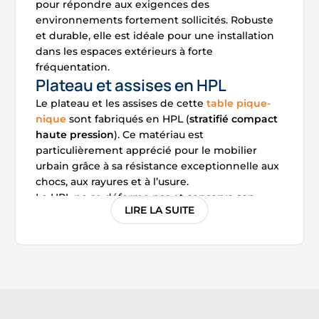
pour répondre aux exigences des
environnements fortement sollicités. Robuste
et durable, elle est idéale pour une installation
dans les espaces extérieurs à forte
fréquentation.
Plateau et assises en HPL
Le plateau et les assises de cette
table pique-
nique
sont fabriqués en HPL (
stratifié compact
haute pression
). Ce matériau est
particulièrement apprécié pour le mobilier
urbain grâce à sa résistance exceptionnelle aux
chocs, aux rayures et à l’usure.
Le HPL ne se déforme pas et
conserve son
LIRE LA SUITE
aspect d’origine
dans le temps, même en cas
d’utilisation intensive et prolongée en
extérieur.
🔎Qu’est-ce que le HPL ?
Le HPL (High Pressure Laminate) est un
matériau composite obtenu par la